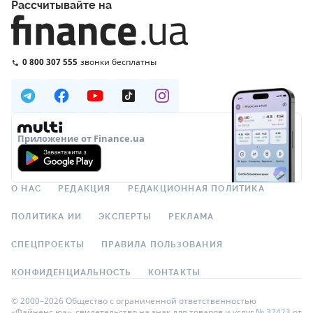
Рассчитывайте на
0 800 307 555
звонки бесплатны
Приложение от Finance.ua
О НАС
РЕДАКЦИЯ
РЕДАКЦИОННАЯ ПОЛИТИКА
ПОЛИТИКА ИИ
ЭКСПЕРТЫ
РЕКЛАМА
СПЕЦПРОЕКТЫ
ПРАВИЛА ПОЛЬЗОВАНИЯ
КОНФИДЕНЦИАЛЬНОСТЬ
КОНТАКТЫ
© 2000–2026 Общество с ограниченной ответственностью
«Файненс.юа», свидетельство на знак для товаров и услуг № 37423 от