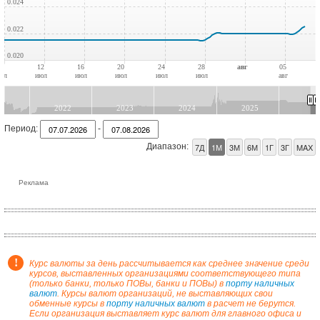
0.024
0.022
0.020
08
12
16
20
24
28
авг
05
юл
июл
июл
июл
июл
июл
авг
2022
2023
2024
2025
Период:
-
Диапазон:
Реклама
!
Курс валюты за день рассчитывается как среднее значение среди
курсов, выставленных организациями соответствующего типа
(только банки, только ПОВы, банки и ПОВы) в
порту наличных
валют
. Курсы валют организаций, не выставляющих свои
обменные курсы в
порту наличных валют
в расчет не берутся.
Если организация выставляет курс валют для главного офиса и