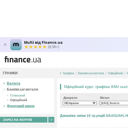
Multi від Finance.ua
(8,9K+)
ГРАФІКИ
Графіки
Банківські метали
Офiцiйний
Валюта
Офіційний курс: графіки XAU сьог
Банківські метали
Готiвковий
Джерело
Метал
Офiцiйний
Фондовий ринок
Динаміка зміни 10 тр.унцій XAU/1UAH, 
ЗАРАЗ НА ФОРУМІ