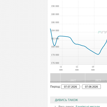
190 000
188 000
186 000
184 000
182 000
180 000
178 000
176 000
11
15
19
лип
лип
лип
2022
2023
Період:
-
ДИВИСЬ ТАКОЖ
Весь ринок:
Банківські метали